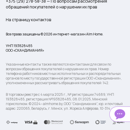
+375 (29) 278-58-38 — По вопросам рассмотрения
обращений покупателей о нарушении их прав
На страницу контактов
Все права защищены © 2026 интернет-магазин Alm Home.
УНП 193828485
ООО «СКАНДИМАНИЯ»
Указанные контакты также являются контактами для связи по
вопросам обращения покупателей о нарушении их прав. Номер
телефона работников местных исполнительных и распорядительных
органов по месту государственной регистрации ООО «Скандимания»,
уполномоченных рассматривать обращения покупателей: 142.
В торговом реестре с 4 марта 2025 г., № регистрации 74689, УНП
193828485, регистрация №193828485, 08.01.2025, Минский
горисполком. © 2024– almhome.by, ООО “Скандимания”, юр. и почтовый
адрес: 220065, Беларусь, г. Минск, ул. Жореса Алфёрова, 10-314