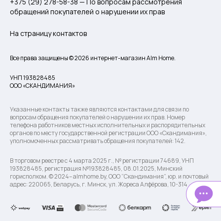
+375 (29) 278-58-38 — По вопросам рассмотрения
обращений покупателей о нарушении их прав
На страницу контактов
Все права защищены © 2026 интернет-магазин Alm Home.
УНП 193828485
ООО «СКАНДИМАНИЯ»
Указанные контакты также являются контактами для связи по
вопросам обращения покупателей о нарушении их прав. Номер
телефона работников местных исполнительных и распорядительных
органов по месту государственной регистрации ООО «Скандимания»,
уполномоченных рассматривать обращения покупателей: 142.
В торговом реестре с 4 марта 2025 г., № регистрации 74689, УНП
193828485, регистрация №193828485, 08.01.2025, Минский
горисполком. © 2024– almhome.by, ООО “Скандимания”, юр. и почтовый
адрес: 220065, Беларусь, г. Минск, ул. Жореса Алфёрова, 10-314