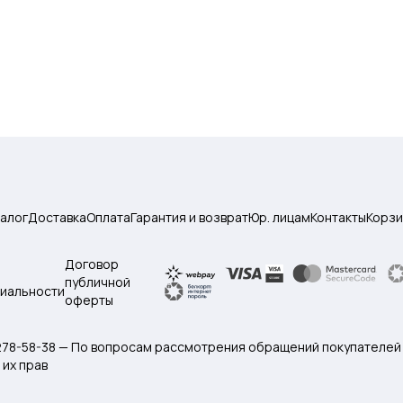
талог
Доставка
Оплата
Гарантия и возврат
Юр. лицам
Контакты
Корзи
Договор
публичной
иальности
оферты
 278-58-38 — По вопросам рассмотрения обращений покупателей
их прав