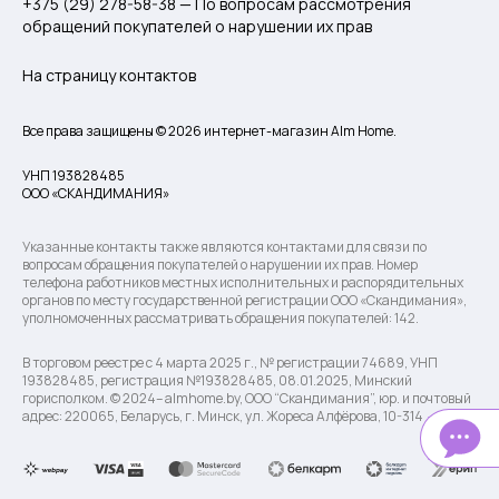
+375 (29) 278-58-38 — По вопросам рассмотрения
обращений покупателей о нарушении их прав
На страницу контактов
Все права защищены © 2026 интернет-магазин Alm Home.
УНП 193828485
ООО «СКАНДИМАНИЯ»
Указанные контакты также являются контактами для связи по
вопросам обращения покупателей о нарушении их прав. Номер
телефона работников местных исполнительных и распорядительных
органов по месту государственной регистрации ООО «Скандимания»,
уполномоченных рассматривать обращения покупателей: 142.
В торговом реестре с 4 марта 2025 г., № регистрации 74689, УНП
193828485, регистрация №193828485, 08.01.2025, Минский
горисполком. © 2024– almhome.by, ООО “Скандимания”, юр. и почтовый
адрес: 220065, Беларусь, г. Минск, ул. Жореса Алфёрова, 10-314