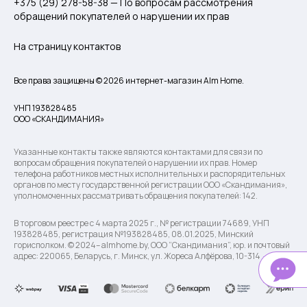
+375 (29) 278-58-38 — По вопросам рассмотрения
обращений покупателей о нарушении их прав
На страницу контактов
Все права защищены © 2026 интернет-магазин Alm Home.
УНП 193828485
ООО «СКАНДИМАНИЯ»
Указанные контакты также являются контактами для связи по
вопросам обращения покупателей о нарушении их прав. Номер
телефона работников местных исполнительных и распорядительных
органов по месту государственной регистрации ООО «Скандимания»,
уполномоченных рассматривать обращения покупателей: 142.
В торговом реестре с 4 марта 2025 г., № регистрации 74689, УНП
193828485, регистрация №193828485, 08.01.2025, Минский
горисполком. © 2024– almhome.by, ООО “Скандимания”, юр. и почтовый
адрес: 220065, Беларусь, г. Минск, ул. Жореса Алфёрова, 10-314