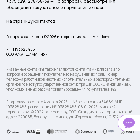
+375 (29) 278-58-38 — По вопросам рассмотрения
обращений покупателей о нарушении их прав
На страницу контактов
Все права защищены © 2026 интернет-магазин Alm Home.
УНП 193828485
ООО «СКАНДИМАНИЯ»
Указанные контакты также являются контактами для связи по
вопросам обращения покупателей о нарушении их прав. Номер
телефона работников местных исполнительных и распорядительных
органов по месту государственной регистрации ООО «Скандимания»,
уполномоченных рассматривать обращения покупателей: 142.
В торговом реестре с 4 марта 2025 г., № регистрации 74689, УНП
193828485, регистрация №193828485, 08.01.2025, Минский
горисполком. © 2024– almhome.by, ООО “Скандимания”, юр. и почтовый
адрес: 220065, Беларусь, г. Минск, ул. Жореса Алфёрова, 10-314