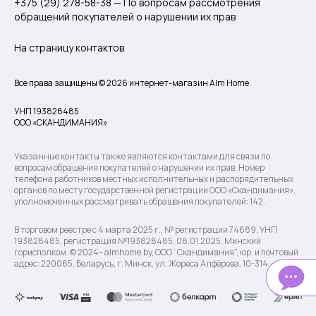
+375 (29) 278-58-38 — По вопросам рассмотрения
обращений покупателей о нарушении их прав
На страницу контактов
Все права защищены © 2026 интернет-магазин Alm Home.
УНП 193828485
ООО «СКАНДИМАНИЯ»
Указанные контакты также являются контактами для связи по
вопросам обращения покупателей о нарушении их прав. Номер
телефона работников местных исполнительных и распорядительных
органов по месту государственной регистрации ООО «Скандимания»,
уполномоченных рассматривать обращения покупателей: 142.
В торговом реестре с 4 марта 2025 г., № регистрации 74689, УНП
193828485, регистрация №193828485, 08.01.2025, Минский
горисполком. © 2024– almhome.by, ООО “Скандимания”, юр. и почтовый
адрес: 220065, Беларусь, г. Минск, ул. Жореса Алфёрова, 10-314