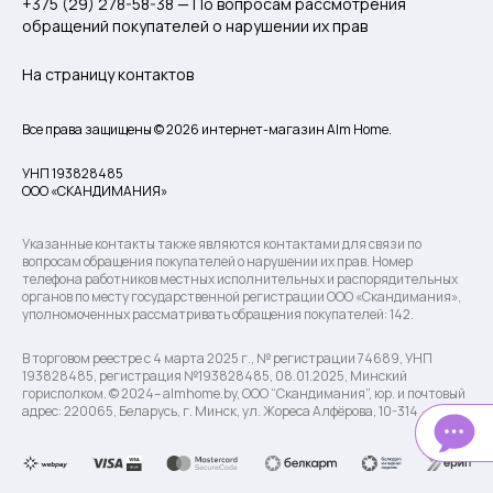
+375 (29) 278-58-38 — По вопросам рассмотрения
обращений покупателей о нарушении их прав
На страницу контактов
Все права защищены © 2026 интернет-магазин Alm Home.
УНП 193828485
ООО «СКАНДИМАНИЯ»
Указанные контакты также являются контактами для связи по
вопросам обращения покупателей о нарушении их прав. Номер
телефона работников местных исполнительных и распорядительных
органов по месту государственной регистрации ООО «Скандимания»,
уполномоченных рассматривать обращения покупателей: 142.
В торговом реестре с 4 марта 2025 г., № регистрации 74689, УНП
193828485, регистрация №193828485, 08.01.2025, Минский
горисполком. © 2024– almhome.by, ООО “Скандимания”, юр. и почтовый
адрес: 220065, Беларусь, г. Минск, ул. Жореса Алфёрова, 10-314