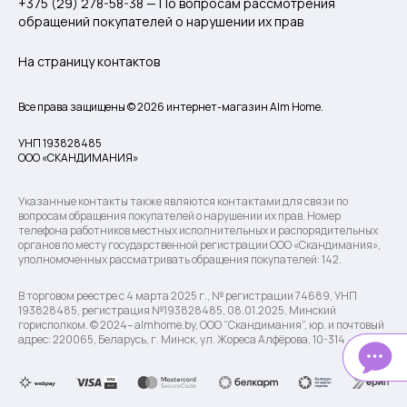
+375 (29) 278-58-38 — По вопросам рассмотрения
обращений покупателей о нарушении их прав
На страницу контактов
Все права защищены © 2026 интернет-магазин Alm Home.
УНП 193828485
ООО «СКАНДИМАНИЯ»
Указанные контакты также являются контактами для связи по
вопросам обращения покупателей о нарушении их прав. Номер
телефона работников местных исполнительных и распорядительных
органов по месту государственной регистрации ООО «Скандимания»,
уполномоченных рассматривать обращения покупателей: 142.
В торговом реестре с 4 марта 2025 г., № регистрации 74689, УНП
193828485, регистрация №193828485, 08.01.2025, Минский
горисполком. © 2024– almhome.by, ООО “Скандимания”, юр. и почтовый
адрес: 220065, Беларусь, г. Минск, ул. Жореса Алфёрова, 10-314