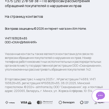
+375 (29) 278-58-38 — По вопросам рассмотрения
обращений покупателей о нарушении их прав
На страницу контактов
Все права защищены © 2026 интернет-магазин Alm Home.
УНП 193828485
ООО «СКАНДИМАНИЯ»
Указанные контакты также являются контактами для связи по
вопросам обращения покупателей о нарушении их прав. Номер
телефона работников местных исполнительных и распорядительных
органов по месту государственной регистрации ООО «Скандимания»,
уполномоченных рассматривать обращения покупателей: 142.
В торговом реестре с 4 марта 2025 г., № регистрации 74689, УНП
193828485, регистрация №193828485, 08.01.2025, Минский
горисполком. © 2024– almhome.by, ООО “Скандимания”, юр. и почтовый
адрес: 220065, Беларусь, г. Минск, ул. Жореса Алфёрова, 10-314