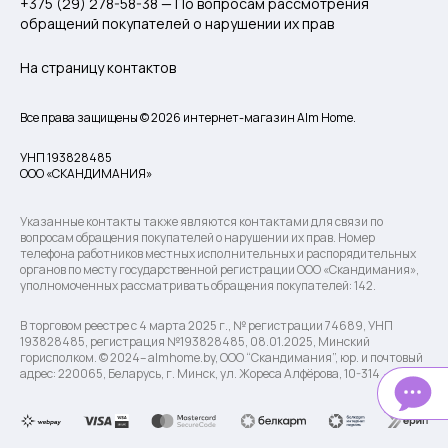
+375 (29) 278-58-38 — По вопросам рассмотрения
обращений покупателей о нарушении их прав
На страницу контактов
Все права защищены © 2026 интернет-магазин Alm Home.
УНП 193828485
ООО «СКАНДИМАНИЯ»
Указанные контакты также являются контактами для связи по
вопросам обращения покупателей о нарушении их прав. Номер
телефона работников местных исполнительных и распорядительных
органов по месту государственной регистрации ООО «Скандимания»,
уполномоченных рассматривать обращения покупателей: 142.
В торговом реестре с 4 марта 2025 г., № регистрации 74689, УНП
193828485, регистрация №193828485, 08.01.2025, Минский
горисполком. © 2024– almhome.by, ООО “Скандимания”, юр. и почтовый
адрес: 220065, Беларусь, г. Минск, ул. Жореса Алфёрова, 10-314