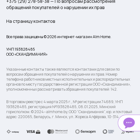
+375 (29) 278-58-38 — По вопросам рассмотрения
обращений покупателей о нарушении их прав
На страницу контактов
Все права защищены © 2026 интернет-магазин Alm Home.
УНП 193828485
ООО «СКАНДИМАНИЯ»
Указанные контакты также являются контактами для связи по
вопросам обращения покупателей о нарушении их прав. Номер
телефона работников местных исполнительных и распорядительных
органов по месту государственной регистрации ООО «Скандимания»,
уполномоченных рассматривать обращения покупателей: 142.
В торговом реестре с 4 марта 2025 г., № регистрации 74689, УНП
193828485, регистрация №193828485, 08.01.2025, Минский
горисполком. © 2024– almhome.by, ООО “Скандимания”, юр. и почтовый
адрес: 220065, Беларусь, г. Минск, ул. Жореса Алфёрова, 10-314