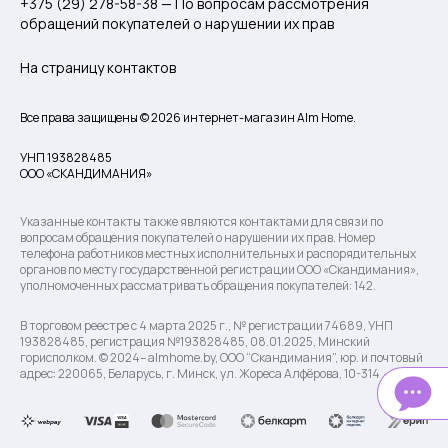
+375 (29) 278-58-38 — По вопросам рассмотрения
обращений покупателей о нарушении их прав
На страницу контактов
Все права защищены © 2026 интернет-магазин Alm Home.
УНП 193828485
ООО «СКАНДИМАНИЯ»
Указанные контакты также являются контактами для связи по
вопросам обращения покупателей о нарушении их прав. Номер
телефона работников местных исполнительных и распорядительных
органов по месту государственной регистрации ООО «Скандимания»,
уполномоченных рассматривать обращения покупателей: 142.
В торговом реестре с 4 марта 2025 г., № регистрации 74689, УНП
193828485, регистрация №193828485, 08.01.2025, Минский
горисполком. © 2024– almhome.by, ООО “Скандимания”, юр. и почтовый
адрес: 220065, Беларусь, г. Минск, ул. Жореса Алфёрова, 10-314