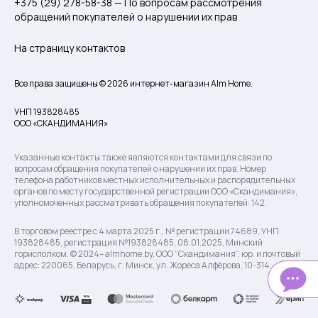
+375 (29) 278-58-38 — По вопросам рассмотрения
обращений покупателей о нарушении их прав
На страницу контактов
Все права защищены © 2026 интернет-магазин Alm Home.
УНП 193828485
ООО «СКАНДИМАНИЯ»
Указанные контакты также являются контактами для связи по
вопросам обращения покупателей о нарушении их прав. Номер
телефона работников местных исполнительных и распорядительных
органов по месту государственной регистрации ООО «Скандимания»,
уполномоченных рассматривать обращения покупателей: 142.
В торговом реестре с 4 марта 2025 г., № регистрации 74689, УНП
193828485, регистрация №193828485, 08.01.2025, Минский
горисполком. © 2024– almhome.by, ООО “Скандимания”, юр. и почтовый
адрес: 220065, Беларусь, г. Минск, ул. Жореса Алфёрова, 10-314