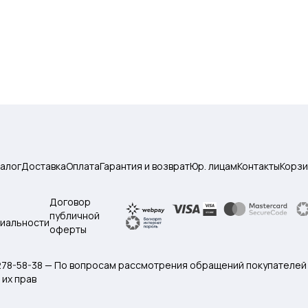
талог
Доставка
Оплата
Гарантия и возврат
Юр. лицам
Контакты
Корзи
Договор
публичной
иальности
оферты
 278-58-38 — По вопросам рассмотрения обращений покупателей
их прав