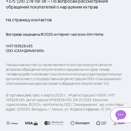
+375 (29) 278-58-38 — По вопросам рассмотрения
обращений покупателей о нарушении их прав
На страницу контактов
Все права защищены © 2026 интернет-магазин Alm Home.
УНП 193828485
ООО «СКАНДИМАНИЯ»
Указанные контакты также являются контактами для связи по
вопросам обращения покупателей о нарушении их прав. Номер
телефона работников местных исполнительных и распорядительных
органов по месту государственной регистрации ООО «Скандимания»,
уполномоченных рассматривать обращения покупателей: 142.
В торговом реестре с 4 марта 2025 г., № регистрации 74689, УНП
193828485, регистрация №193828485, 08.01.2025, Минский
горисполком. © 2024– almhome.by, ООО “Скандимания”, юр. и почтовый
адрес: 220065, Беларусь, г. Минск, ул. Жореса Алфёрова, 10-314