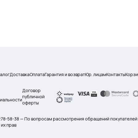
талог
Доставка
Оплата
Гарантия и возврат
Юр. лицам
Контакты
Корзи
Договор
публичной
иальности
оферты
 278-58-38 — По вопросам рассмотрения обращений покупателей
их прав