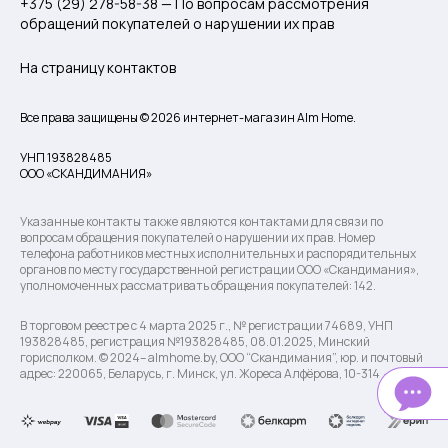
+375 (29) 278-58-38 — По вопросам рассмотрения
обращений покупателей о нарушении их прав
На страницу контактов
Все права защищены © 2026 интернет-магазин Alm Home.
УНП 193828485
ООО «СКАНДИМАНИЯ»
Указанные контакты также являются контактами для связи по
вопросам обращения покупателей о нарушении их прав. Номер
телефона работников местных исполнительных и распорядительных
органов по месту государственной регистрации ООО «Скандимания»,
уполномоченных рассматривать обращения покупателей: 142.
В торговом реестре с 4 марта 2025 г., № регистрации 74689, УНП
193828485, регистрация №193828485, 08.01.2025, Минский
горисполком. © 2024– almhome.by, ООО “Скандимания”, юр. и почтовый
адрес: 220065, Беларусь, г. Минск, ул. Жореса Алфёрова, 10-314