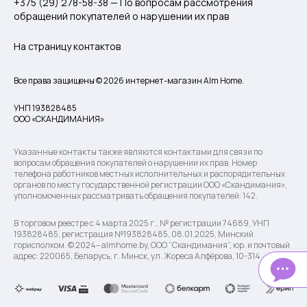
+375 (29) 278-58-38 — По вопросам рассмотрения
обращений покупателей о нарушении их прав
На страницу контактов
Все права защищены © 2026 интернет-магазин Alm Home.
УНП 193828485
ООО «СКАНДИМАНИЯ»
Указанные контакты также являются контактами для связи по
вопросам обращения покупателей о нарушении их прав. Номер
телефона работников местных исполнительных и распорядительных
органов по месту государственной регистрации ООО «Скандимания»,
уполномоченных рассматривать обращения покупателей: 142.
В торговом реестре с 4 марта 2025 г., № регистрации 74689, УНП
193828485, регистрация №193828485, 08.01.2025, Минский
горисполком. © 2024– almhome.by, ООО “Скандимания”, юр. и почтовый
адрес: 220065, Беларусь, г. Минск, ул. Жореса Алфёрова, 10-314