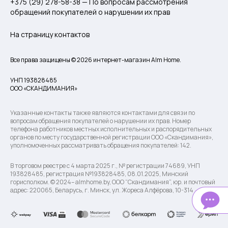
+375 (29) 278-58-38 — По вопросам рассмотрения
обращений покупателей о нарушении их прав
На страницу контактов
Все права защищены © 2026 интернет-магазин Alm Home.
УНП 193828485
ООО «СКАНДИМАНИЯ»
Указанные контакты также являются контактами для связи по
вопросам обращения покупателей о нарушении их прав. Номер
телефона работников местных исполнительных и распорядительных
органов по месту государственной регистрации ООО «Скандимания»,
уполномоченных рассматривать обращения покупателей: 142.
В торговом реестре с 4 марта 2025 г., № регистрации 74689, УНП
193828485, регистрация №193828485, 08.01.2025, Минский
горисполком. © 2024– almhome.by, ООО “Скандимания”, юр. и почтовый
адрес: 220065, Беларусь, г. Минск, ул. Жореса Алфёрова, 10-314