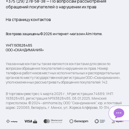
+375 (29) 278-58-38 — По вопросам рассмотрения
обращений покупателей о нарушении их прав
На страницу контактов
Все права защищены © 2026 интернет-магазин Alm Home.
УНП 193828485
ООО «СКАНДИМАНИЯ»
Указанные контакты также являются контактами для связи по
вопросам обращения покупателей о нарушении их прав. Номер
телефона работников местных исполнительных и распорядительных
органов по месту государственной регистрации ООО «Скандимания»,
уполномоченных рассматривать обращения покупателей: 142.
В торговом реестре с 4 марта 2025 г., № регистрации 74689, УНП
193828485, регистрация №193828485, 08.01.2025, Минский
горисполком. © 2024– almhome.by, ООО “Скандимания”, юр. и почтовый
адрес: 220065, Беларусь, г. Минск, ул. Жореса Алфёрова, 10-314