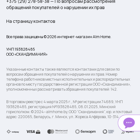
+375 (29) 278-58-38 — По вопросам рассмотрения
обращений покупателей о нарушении их прав
На страницу контактов
Все права защищены © 2026 интернет-магазин Alm Home.
УНП 193828485
ООО «СКАНДИМАНИЯ»
Указанные контакты также являются контактами для связи по
вопросам обращения покупателей о нарушении их прав. Номер
телефона работников местных исполнительных и распорядительных
органов по месту государственной регистрации ООО «Скандимания»,
уполномоченных рассматривать обращения покупателей: 142.
В торговом реестре с 4 марта 2025 г., № регистрации 74689, УНП
193828485, регистрация №193828485, 08.01.2025, Минский
горисполком. © 2024– almhome.by, ООО “Скандимания”, юр. и почтовый
адрес: 220065, Беларусь, г. Минск, ул. Жореса Алфёрова, 10-314