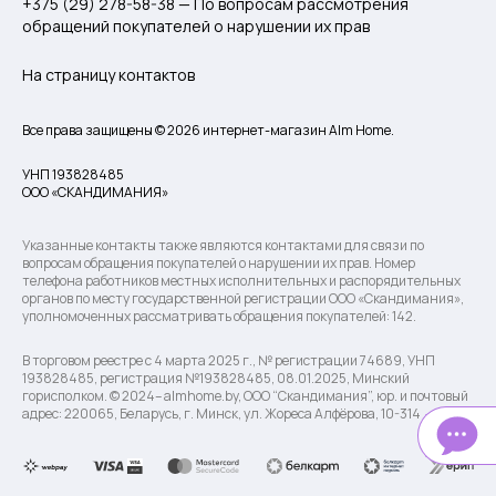
+375 (29) 278-58-38 — По вопросам рассмотрения
обращений покупателей о нарушении их прав
На страницу контактов
Все права защищены © 2026 интернет-магазин Alm Home.
УНП 193828485
ООО «СКАНДИМАНИЯ»
Указанные контакты также являются контактами для связи по
вопросам обращения покупателей о нарушении их прав. Номер
телефона работников местных исполнительных и распорядительных
органов по месту государственной регистрации ООО «Скандимания»,
уполномоченных рассматривать обращения покупателей: 142.
В торговом реестре с 4 марта 2025 г., № регистрации 74689, УНП
193828485, регистрация №193828485, 08.01.2025, Минский
горисполком. © 2024– almhome.by, ООО “Скандимания”, юр. и почтовый
адрес: 220065, Беларусь, г. Минск, ул. Жореса Алфёрова, 10-314