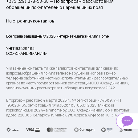
+375 (29) 278-58-38 — По вопросам рассмотрения
обращений покупателей о нарушении их прав
На страницу контактов
Все права защищены © 2026 интернет-магазин Alm Home.
УНП 193828485
ООО «СКАНДИМАНИЯ»
Указанные контакты также являются контактами для связи по
вопросам обращения покупателей о нарушении их прав. Номер
телефона работников местных исполнительных и распорядительных
органов по месту государственной регистрации ООО «Скандимания»,
уполномоченных рассматривать обращения покупателей: 142.
В торговом реестре с 4 марта 2025 г., № регистрации 74689, УНП
193828485, регистрация №193828485, 08.01.2025, Минский
горисполком. © 2024– almhome.by, ООО “Скандимания”, юр. и почтовый
адрес: 220065, Беларусь, г. Минск, ул. Жореса Алфёрова, 10-314