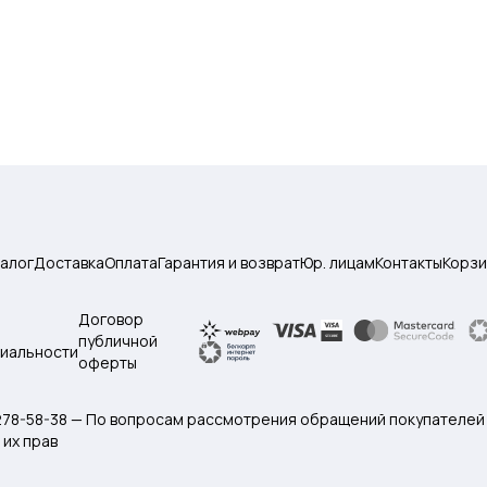
талог
Доставка
Оплата
Гарантия и возврат
Юр. лицам
Контакты
Корзи
Договор
публичной
иальности
оферты
 278-58-38 — По вопросам рассмотрения обращений покупателей
их прав