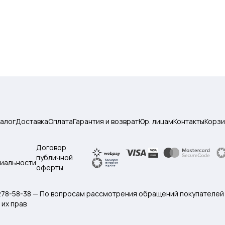
талог
Доставка
Оплата
Гарантия и возврат
Юр. лицам
Контакты
Корзи
Договор
публичной
иальности
оферты
 278-58-38 — По вопросам рассмотрения обращений покупателей
их прав