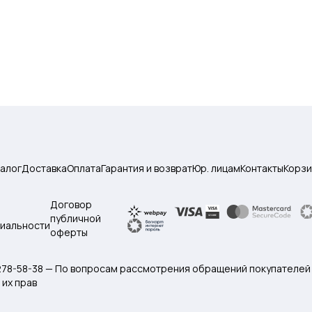
талог
Доставка
Оплата
Гарантия и возврат
Юр. лицам
Контакты
Корзи
Договор
публичной
иальности
оферты
 278-58-38 — По вопросам рассмотрения обращений покупателей
их прав