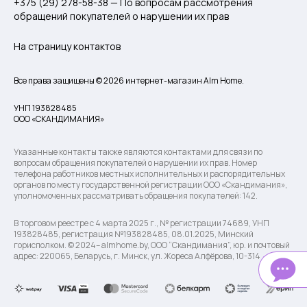
+375 (29) 278-58-38 — По вопросам рассмотрения
обращений покупателей о нарушении их прав
На страницу контактов
Все права защищены © 2026 интернет-магазин Alm Home.
УНП 193828485
ООО «СКАНДИМАНИЯ»
Указанные контакты также являются контактами для связи по
вопросам обращения покупателей о нарушении их прав. Номер
телефона работников местных исполнительных и распорядительных
органов по месту государственной регистрации ООО «Скандимания»,
уполномоченных рассматривать обращения покупателей: 142.
В торговом реестре с 4 марта 2025 г., № регистрации 74689, УНП
193828485, регистрация №193828485, 08.01.2025, Минский
горисполком. © 2024– almhome.by, ООО “Скандимания”, юр. и почтовый
адрес: 220065, Беларусь, г. Минск, ул. Жореса Алфёрова, 10-314