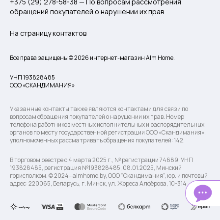
+375 (29) 278-58-38 — По вопросам рассмотрения
обращений покупателей о нарушении их прав
На страницу контактов
Все права защищены © 2026 интернет-магазин Alm Home.
УНП 193828485
ООО «СКАНДИМАНИЯ»
Указанные контакты также являются контактами для связи по
вопросам обращения покупателей о нарушении их прав. Номер
телефона работников местных исполнительных и распорядительных
органов по месту государственной регистрации ООО «Скандимания»,
уполномоченных рассматривать обращения покупателей: 142.
В торговом реестре с 4 марта 2025 г., № регистрации 74689, УНП
193828485, регистрация №193828485, 08.01.2025, Минский
горисполком. © 2024– almhome.by, ООО “Скандимания”, юр. и почтовый
адрес: 220065, Беларусь, г. Минск, ул. Жореса Алфёрова, 10-314