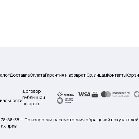
талог
Доставка
Оплата
Гарантия и возврат
Юр. лицам
Контакты
Корзи
Договор
публичной
иальности
оферты
 278-58-38 — По вопросам рассмотрения обращений покупателей
их прав