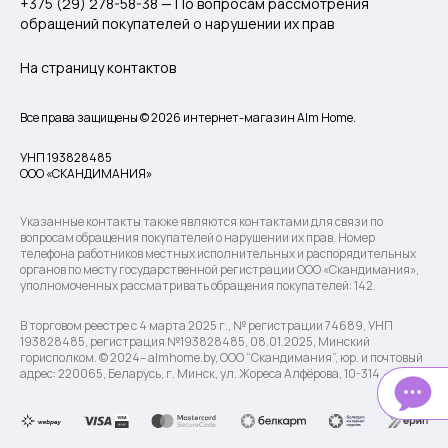
+375 (29) 278-58-38 — По вопросам рассмотрения
обращений покупателей о нарушении их прав
На страницу контактов
Все права защищены © 2026 интернет-магазин Alm Home.
УНП 193828485
ООО «СКАНДИМАНИЯ»
Указанные контакты также являются контактами для связи по
вопросам обращения покупателей о нарушении их прав. Номер
телефона работников местных исполнительных и распорядительных
органов по месту государственной регистрации ООО «Скандимания»,
уполномоченных рассматривать обращения покупателей: 142.
В торговом реестре с 4 марта 2025 г., № регистрации 74689, УНП
193828485, регистрация №193828485, 08.01.2025, Минский
горисполком. © 2024– almhome.by, ООО “Скандимания”, юр. и почтовый
адрес: 220065, Беларусь, г. Минск, ул. Жореса Алфёрова, 10-314