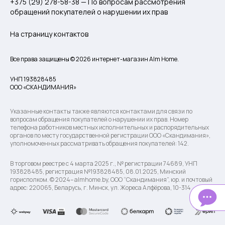
+375 (29) 278-58-38 — По вопросам рассмотрения
обращений покупателей о нарушении их прав
На страницу контактов
Все права защищены © 2026 интернет-магазин Alm Home.
УНП 193828485
ООО «СКАНДИМАНИЯ»
Указанные контакты также являются контактами для связи по
вопросам обращения покупателей о нарушении их прав. Номер
телефона работников местных исполнительных и распорядительных
органов по месту государственной регистрации ООО «Скандимания»,
уполномоченных рассматривать обращения покупателей: 142.
В торговом реестре с 4 марта 2025 г., № регистрации 74689, УНП
193828485, регистрация №193828485, 08.01.2025, Минский
горисполком. © 2024– almhome.by, ООО “Скандимания”, юр. и почтовый
адрес: 220065, Беларусь, г. Минск, ул. Жореса Алфёрова, 10-314