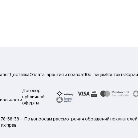
талог
Доставка
Оплата
Гарантия и возврат
Юр. лицам
Контакты
Корзи
Договор
публичной
иальности
оферты
 278-58-38 — По вопросам рассмотрения обращений покупателей
их прав