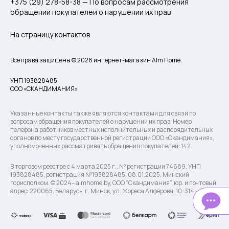
+375 (29) 278-58-38 — По вопросам рассмотрения
обращений покупателей о нарушении их прав
На страницу контактов
Все права защищены © 2026 интернет-магазин Alm Home.
УНП 193828485
ООО «СКАНДИМАНИЯ»
Указанные контакты также являются контактами для связи по
вопросам обращения покупателей о нарушении их прав. Номер
телефона работников местных исполнительных и распорядительных
органов по месту государственной регистрации ООО «Скандимания»,
уполномоченных рассматривать обращения покупателей: 142.
В торговом реестре с 4 марта 2025 г., № регистрации 74689, УНП
193828485, регистрация №193828485, 08.01.2025, Минский
горисполком. © 2024– almhome.by, ООО “Скандимания”, юр. и почтовый
адрес: 220065, Беларусь, г. Минск, ул. Жореса Алфёрова, 10-314