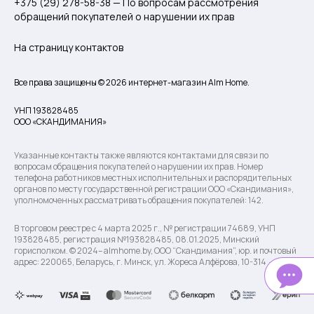
+375 (29) 278-58-38 — По вопросам рассмотрения
обращений покупателей о нарушении их прав
На страницу контактов
Все права защищены © 2026 интернет-магазин Alm Home.
УНП 193828485
ООО «СКАНДИМАНИЯ»
Указанные контакты также являются контактами для связи по
вопросам обращения покупателей о нарушении их прав. Номер
телефона работников местных исполнительных и распорядительных
органов по месту государственной регистрации ООО «Скандимания»,
уполномоченных рассматривать обращения покупателей: 142.
В торговом реестре с 4 марта 2025 г., № регистрации 74689, УНП
193828485, регистрация №193828485, 08.01.2025, Минский
горисполком. © 2024– almhome.by, ООО “Скандимания”, юр. и почтовый
адрес: 220065, Беларусь, г. Минск, ул. Жореса Алфёрова, 10-314