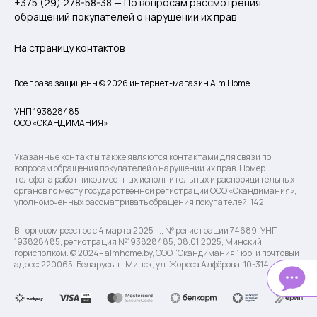
+375 (29) 278-58-38 — По вопросам рассмотрения
обращений покупателей о нарушении их прав
На страницу контактов
Все права защищены © 2026 интернет-магазин Alm Home.
УНП 193828485
ООО «СКАНДИМАНИЯ»
Указанные контакты также являются контактами для связи по
вопросам обращения покупателей о нарушении их прав. Номер
телефона работников местных исполнительных и распорядительных
органов по месту государственной регистрации ООО «Скандимания»,
уполномоченных рассматривать обращения покупателей: 142.
В торговом реестре с 4 марта 2025 г., № регистрации 74689, УНП
193828485, регистрация №193828485, 08.01.2025, Минский
горисполком. © 2024– almhome.by, ООО “Скандимания”, юр. и почтовый
адрес: 220065, Беларусь, г. Минск, ул. Жореса Алфёрова, 10-314