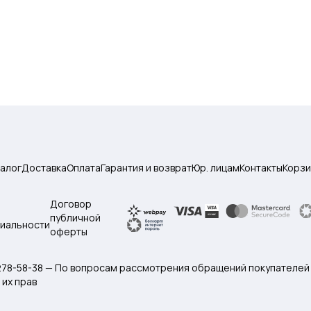
талог
Доставка
Оплата
Гарантия и возврат
Юр. лицам
Контакты
Корзи
Договор
публичной
иальности
оферты
 278-58-38 — По вопросам рассмотрения обращений покупателей
их прав