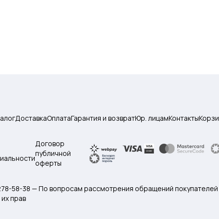
талог
Доставка
Оплата
Гарантия и возврат
Юр. лицам
Контакты
Корзи
Договор
публичной
иальности
оферты
 278-58-38 — По вопросам рассмотрения обращений покупателей
их прав