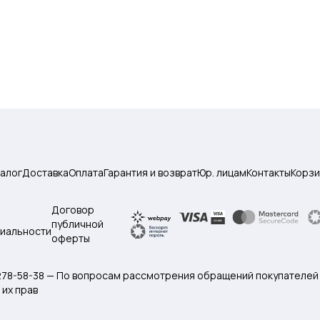
талог
Доставка
Оплата
Гарантия и возврат
Юр. лицам
Контакты
Корзи
Договор
публичной
иальности
оферты
 278-58-38 — По вопросам рассмотрения обращений покупателей
их прав