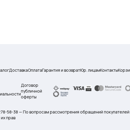
талог
Доставка
Оплата
Гарантия и возврат
Юр. лицам
Контакты
Корзи
Договор
публичной
иальности
оферты
 278-58-38 — По вопросам рассмотрения обращений покупателей
их прав