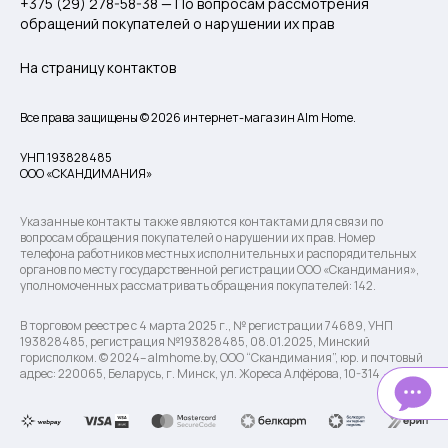
+375 (29) 278-58-38 — По вопросам рассмотрения
обращений покупателей о нарушении их прав
На страницу контактов
Все права защищены © 2026 интернет-магазин Alm Home.
УНП 193828485
ООО «СКАНДИМАНИЯ»
Указанные контакты также являются контактами для связи по
вопросам обращения покупателей о нарушении их прав. Номер
телефона работников местных исполнительных и распорядительных
органов по месту государственной регистрации ООО «Скандимания»,
уполномоченных рассматривать обращения покупателей: 142.
В торговом реестре с 4 марта 2025 г., № регистрации 74689, УНП
193828485, регистрация №193828485, 08.01.2025, Минский
горисполком. © 2024– almhome.by, ООО “Скандимания”, юр. и почтовый
адрес: 220065, Беларусь, г. Минск, ул. Жореса Алфёрова, 10-314