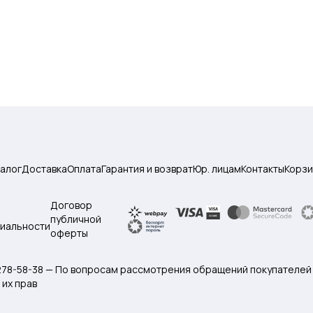
талог
Доставка
Оплата
Гарантия и возврат
Юр. лицам
Контакты
Корзи
Договор
публичной
иальности
оферты
 278-58-38 — По вопросам рассмотрения обращений покупателей
их прав