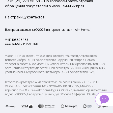
+375 (29) 278-58-38 — По вопросам рассмотрения
обращений покупателей о нарушении их прав
На страницу контактов
Все права защищены © 2026 интернет-магазин Alm Home.
УНП 193828485
ООО «СКАНДИМАНИЯ»
Указанные контакты также являются контактами для связи по
вопросам обращения покупателей о нарушении их прав. Номер
телефона работников местных исполнительных и распорядительных
органов по месту государственной регистрации ООО «Скандимания»,
уполномоченных рассматривать обращения покупателей: 142.
В торговом реестре с 4 марта 2025 г., № регистрации 74689, УНП
193828485, регистрация №193828485, 08.01.2025, Минский
горисполком. © 2024– almhome.by, ООО “Скандимания”, юр. и почтовый
адрес: 220065, Беларусь, г. Минск, ул. Жореса Алфёрова, 10-314