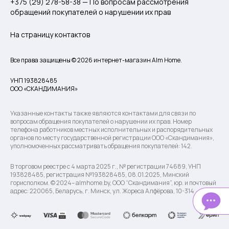
+375 (29) 278-58-38 — По вопросам рассмотрения
обращений покупателей о нарушении их прав
На страницу контактов
Все права защищены © 2026 интернет-магазин Alm Home.
УНП 193828485
ООО «СКАНДИМАНИЯ»
Указанные контакты также являются контактами для связи по
вопросам обращения покупателей о нарушении их прав. Номер
телефона работников местных исполнительных и распорядительных
органов по месту государственной регистрации ООО «Скандимания»,
уполномоченных рассматривать обращения покупателей: 142.
В торговом реестре с 4 марта 2025 г., № регистрации 74689, УНП
193828485, регистрация №193828485, 08.01.2025, Минский
горисполком. © 2024– almhome.by, ООО “Скандимания”, юр. и почтовый
адрес: 220065, Беларусь, г. Минск, ул. Жореса Алфёрова, 10-314