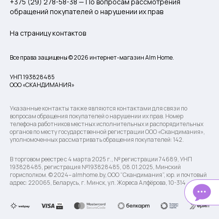
+375 (29) 278-58-38 — По вопросам рассмотрения
обращений покупателей о нарушении их прав
На страницу контактов
Все права защищены © 2026 интернет-магазин Alm Home.
УНП 193828485
ООО «СКАНДИМАНИЯ»
Указанные контакты также являются контактами для связи по
вопросам обращения покупателей о нарушении их прав. Номер
телефона работников местных исполнительных и распорядительных
органов по месту государственной регистрации ООО «Скандимания»,
уполномоченных рассматривать обращения покупателей: 142.
В торговом реестре с 4 марта 2025 г., № регистрации 74689, УНП
193828485, регистрация №193828485, 08.01.2025, Минский
горисполком. © 2024– almhome.by, ООО “Скандимания”, юр. и почтовый
адрес: 220065, Беларусь, г. Минск, ул. Жореса Алфёрова, 10-314