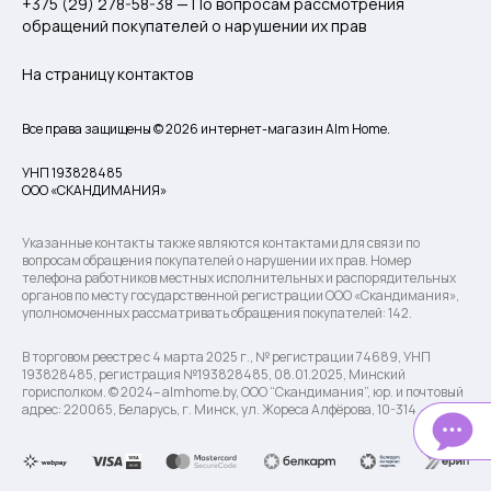
+375 (29) 278-58-38 — По вопросам рассмотрения
обращений покупателей о нарушении их прав
На страницу контактов
Все права защищены © 2026 интернет-магазин Alm Home.
УНП 193828485
ООО «СКАНДИМАНИЯ»
Указанные контакты также являются контактами для связи по
вопросам обращения покупателей о нарушении их прав. Номер
телефона работников местных исполнительных и распорядительных
органов по месту государственной регистрации ООО «Скандимания»,
уполномоченных рассматривать обращения покупателей: 142.
В торговом реестре с 4 марта 2025 г., № регистрации 74689, УНП
193828485, регистрация №193828485, 08.01.2025, Минский
горисполком. © 2024– almhome.by, ООО “Скандимания”, юр. и почтовый
адрес: 220065, Беларусь, г. Минск, ул. Жореса Алфёрова, 10-314