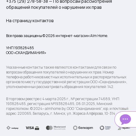
+375 (29) 278-58-38 — По вопросам рассмотрения
обращений покупателей о нарушении их прав
На страницу контактов
Все права защищены © 2026 интернет-магазин Alm Home.
УНП 193828485
ООО «СКАНДИМАНИЯ»
Указанные контакты также являются контактами для связи по
вопросам обращения покупателей о нарушении их прав. Номер
телефона работников местных исполнительных и распорядительных
органов по месту государственной регистрации ООО «Скандимания»,
уполномоченных рассматривать обращения покупателей: 142.
В торговом реестре с 4 марта 2025 г., № регистрации 74689, УНП
193828485, регистрация №193828485, 08.01.2025, Минский
горисполком. © 2024– almhome.by, ООО “Скандимания”, юр. и почтовый
адрес: 220065, Беларусь, г. Минск, ул. Жореса Алфёрова, 10-314