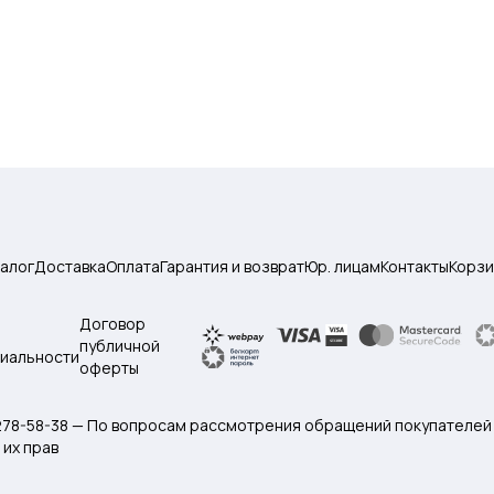
талог
Доставка
Оплата
Гарантия и возврат
Юр. лицам
Контакты
Корзи
Договор
публичной
иальности
оферты
 278-58-38 — По вопросам рассмотрения обращений покупателей
их прав