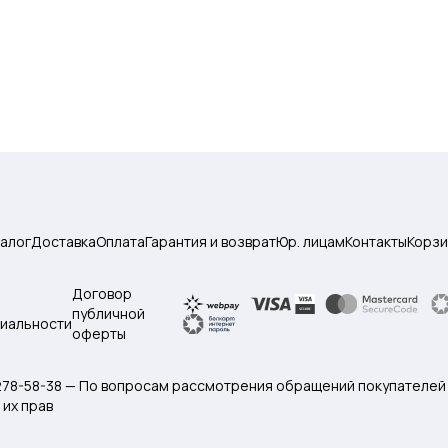
талог
Доставка
Оплата
Гарантия и возврат
Юр. лицам
Контакты
Корзи
Договор
публичной
иальности
оферты
 278-58-38 — По вопросам рассмотрения обращений покупателей
их прав