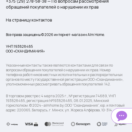
+375 (29) 278-58-38 — По вопросам рассмотрения
обращений покупателей о нарушении их прав
На страницу контактов
Все права защищены © 2026 интернет-магазин Alm Home.
УНП 193828485
ООО «СКАНДИМАНИЯ»
Указанные контакты также являются контактами для связи по
вопросам обращения покупателей о нарушении их прав. Номер
телефона работников местных исполнительных и распорядительных
органов по месту государственной регистрации ООО «Скандимания»,
уполномоченных рассматривать обращения покупателей: 142.
В торговом реестре с 4 марта 2025 г., № регистрации 74689, УНП
193828485, регистрация №193828485, 08.01.2025, Минский
горисполком. © 2024– almhome.by, ООО “Скандимания”, юр. и почтовый
адрес: 220065, Беларусь, г. Минск, ул. Жореса Алфёрова, 10-314